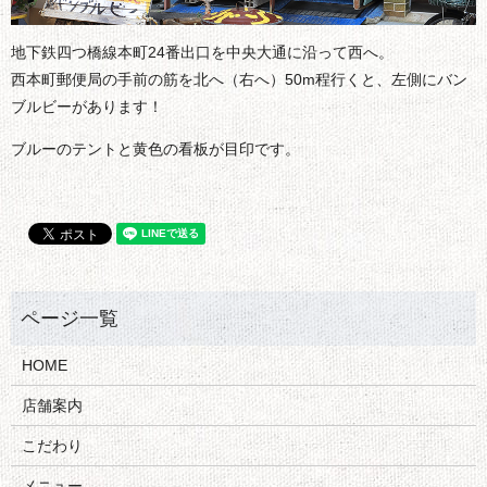
地下鉄四つ橋線本町24番出口を中央大通に沿って西へ。
西本町郵便局の手前の筋を北へ（右へ）50m程行くと、左側にバン
ブルビーがあります！
ブルーのテントと黄色の看板が目印です。
HOME
店舗案内
こだわり
メニュー