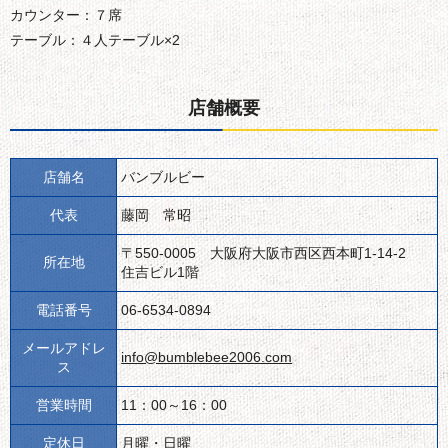
カウンター：７席
テーブル：４人テーブル×2
店舗概要
店舗名
バンブルビー
代表
藤岡 常昭
〒550-0005 大阪府大阪市西区西本町1-14-2
所在地
住吉ビル1階
電話番号
06-6534-0894
メールアドレ
info@bumblebee2006.com
ス
営業時間
11：00～16：00
定休日
月曜・日曜