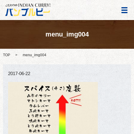
メ
menu_img004
TOP
menu_img004
2017-06-22